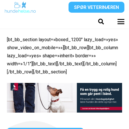
SPØR VETERINÆREN
[bt_bb_section layout=»boxed_1200″ lazy_load=»yes»
show_video_on_mobile=»»][bt_bb_row][bt_bb_column
lazy_load=»yes» shape=»inherit» border=»»
width=»1/1″][bt_bb_text][/bt_bb_text][/bt_bb_column]
[/bt_bb_row][/bt_bb_section]