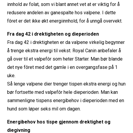
innhold av folat, som vi blant annet vet at er viktig for å
redusere andelen av ganespalte hos valpene. I dette
fôret er det ikke økt energiinnhold, for å unngå overvekt.
Fra dag 42 i drektigheten og dieperioden
Fra dag 42 i drektigheten er da valpene virkelig begynner
å trenge ekstra energi til vekst. Royal Canin anbefaler å
gå over til et valpefôr som heter Starter. Man bør blande
det nye fôret med det gamle i en overgangsfase på 1
uke.
Så lenge valpene dier trenger tispen ekstra energi og hun
bør fortsette med valpefôr hele dieperioden. Man kan
sammenligne tispens energibehov i dieperioden med en
hund som løper seks mil om dagen.
Energibehov hos tispe gjennom drektighet og
diegivning