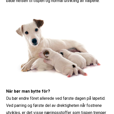
både helsen til tispen og normal utvikling av valpene.
Når bør man bytte fôr?
Du bør endre fôret allerede ved første dagen på løpetid.
Ved parring og første del av drektigheten når fostrene
utvikles, er det visse næringsstoffer som tispen trenger