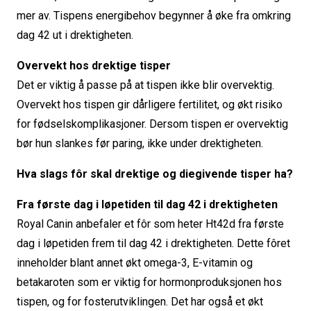
mer av. Tispens energibehov begynner å øke fra omkring
dag 42 ut i drektigheten.
Overvekt hos drektige tisper
Det er viktig å passe på at tispen ikke blir overvektig.
Overvekt hos tispen gir dårligere fertilitet, og økt risiko
for fødselskomplikasjoner. Dersom tispen er overvektig
bør hun slankes før paring, ikke under drektigheten.
Hva slags fôr skal drektige og diegivende tisper ha?
Fra første dag i løpetiden til dag 42 i drektigheten
Royal Canin anbefaler et fôr som heter Ht42d fra første
dag i løpetiden frem til dag 42 i drektigheten. Dette fôret
inneholder blant annet økt omega-3, E-vitamin og
betakaroten som er viktig for hormonproduksjonen hos
tispen, og for fosterutviklingen. Det har også et økt