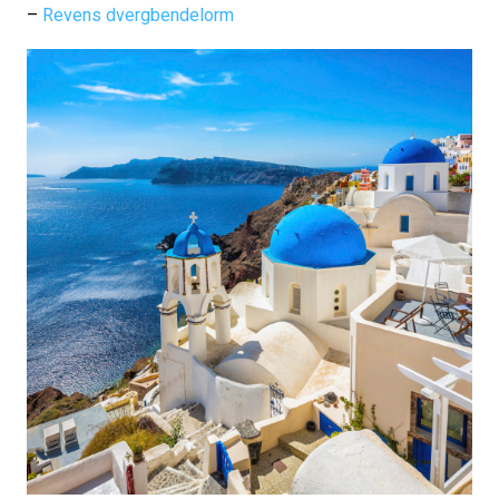
–
Revens dvergbendelorm