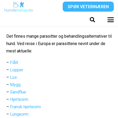
SPØR VETERINÆREN
Det finnes mange parasitter og behandlingsalternativer til
hund. Ved reise i Europa er parasittene nevnt under de
mest aktuelle:
–
Flått
–
Lopper
–
Lus
–
Mygg
–
Sandflue
–
Hjerteorm
–
Fransk hjerteorm
–
Lungeorm