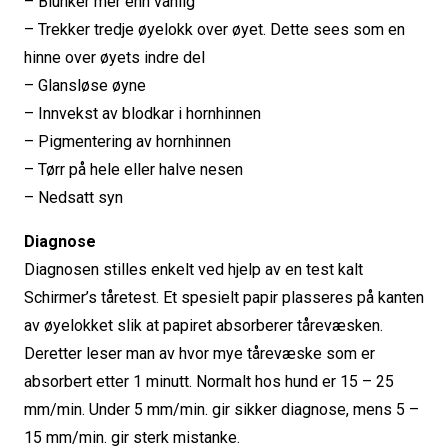
– Blunker mer enn vanlig
– Trekker tredje øyelokk over øyet. Dette sees som en
hinne over øyets indre del
– Glansløse øyne
– Innvekst av blodkar i hornhinnen
– Pigmentering av hornhinnen
– Tørr på hele eller halve nesen
– Nedsatt syn
Diagnose
Diagnosen stilles enkelt ved hjelp av en test kalt
Schirmer’s tåretest. Et spesielt papir plasseres på kanten
av øyelokket slik at papiret absorberer tårevæsken.
Deretter leser man av hvor mye tårevæske som er
absorbert etter 1 minutt. Normalt hos hund er 15 – 25
mm/min. Under 5 mm/min. gir sikker diagnose, mens 5 –
15 mm/min. gir sterk mistanke.