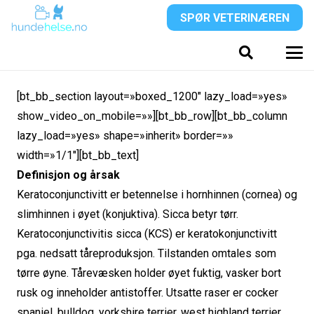
SPØR VETERINÆREN
[bt_bb_section layout=»boxed_1200″ lazy_load=»yes»
show_video_on_mobile=»»][bt_bb_row][bt_bb_column
lazy_load=»yes» shape=»inherit» border=»»
width=»1/1″][bt_bb_text]
Definisjon og årsak
Keratoconjunctivitt er betennelse i hornhinnen (cornea) og
slimhinnen i øyet (konjuktiva). Sicca betyr tørr.
Keratoconjunctivitis sicca (KCS) er keratokonjunctivitt
pga. nedsatt tåreproduksjon. Tilstanden omtales som
tørre øyne. Tårevæsken holder øyet fuktig, vasker bort
rusk og inneholder antistoffer. Utsatte raser er cocker
spaniel, bulldog, yorkshire terrier, west highland terrier,