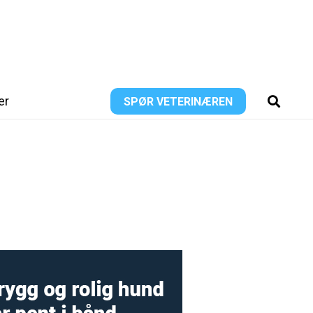
er
SPØR VETERINÆREN