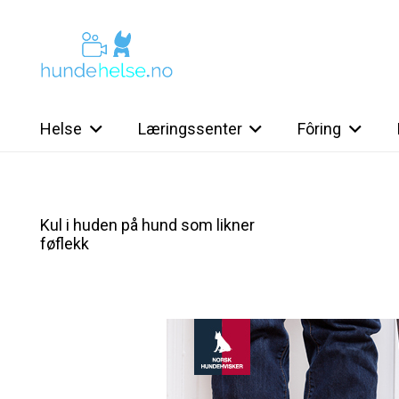
Helse
Læringssenter
Fôring
Kul i huden på hund som likner
føflekk