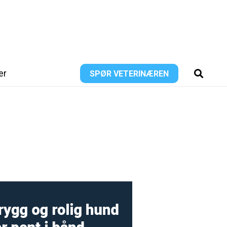
er
SPØR VETERINÆREN