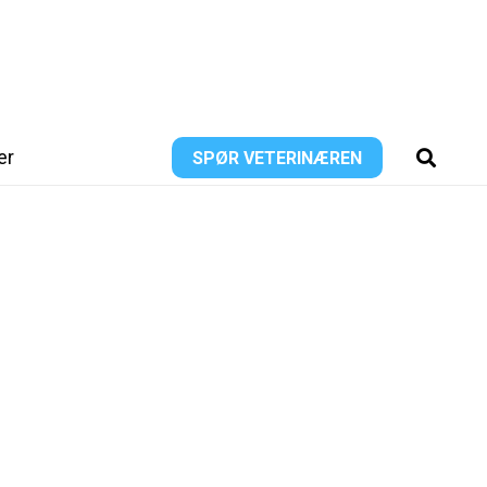
er
SPØR VETERINÆREN