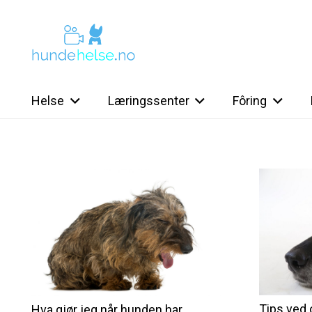
Helse
Læringssenter
Fôring
Tips ved 
Hva gjør jeg når hunden har