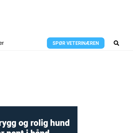
er
SPØR VETERINÆREN