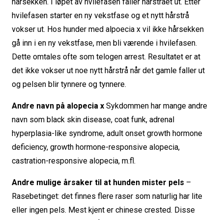
hårsekken. I løpet av hvilefasen faller hårstrået ut. Etter
hvilefasen starter en ny vekstfase og et nytt hårstrå
vokser ut. Hos hunder med alpoecia x vil ikke hårsekken
gå inn i en ny vekstfase, men bli værende i hvilefasen.
Dette omtales ofte som telogen arrest. Resultatet er at
det ikke vokser ut noe nytt hårstrå når det gamle faller ut
og pelsen blir tynnere og tynnere.
Andre navn på alopecia x
Sykdommen har mange andre
navn som black skin disease, coat funk, adrenal
hyperplasia-like syndrome, adult onset growth hormone
deficiency, growth hormone-responsive alopecia,
castration-responsive alopecia, m.fl.
Andre mulige årsaker til at hunden mister pels
–
Rasebetinget: det finnes flere raser som naturlig har lite
eller ingen pels. Mest kjent er chinese crested. Disse