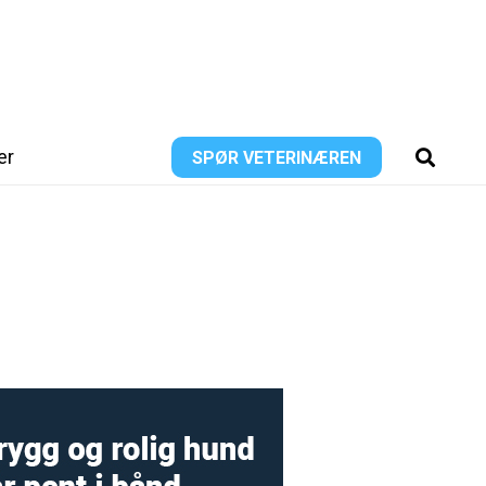
er
SPØR VETERINÆREN