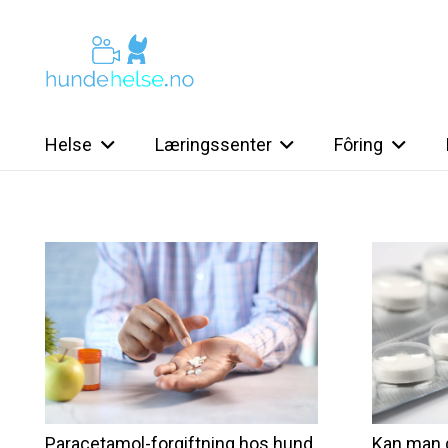
Helse
Læringssenter
Fôring
Paracetamol-forgiftning hos hund
Kan man g