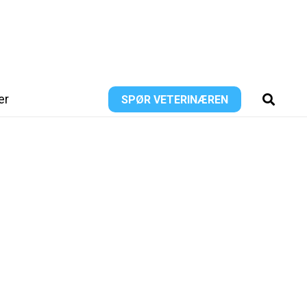
er
SPØR VETERINÆREN