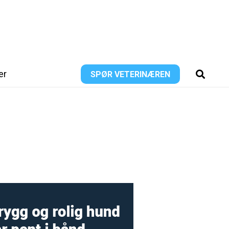
er
SPØR VETERINÆREN