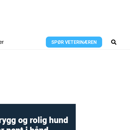
er
SPØR VETERINÆREN