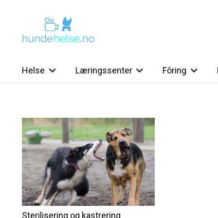
Helse
Læringssenter
Fôring
Sterilisering og kastrering