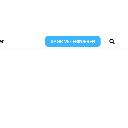
er
SPØR VETERINÆREN