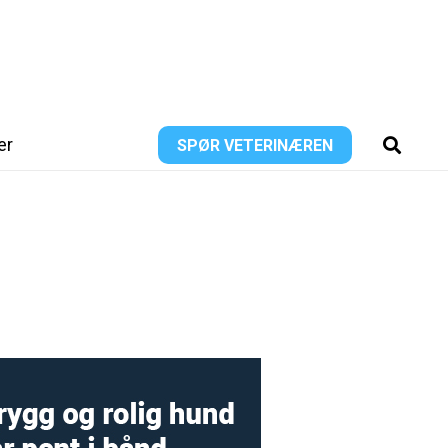
er
SPØR VETERINÆREN