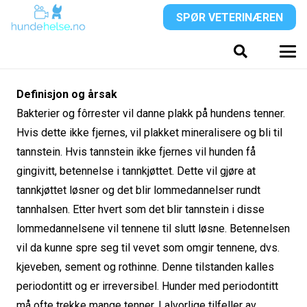
SPØR VETERINÆREN
Definisjon og årsak
Bakterier og fôrrester vil danne plakk på hundens tenner.
Hvis dette ikke fjernes, vil plakket mineralisere og bli til
tannstein. Hvis tannstein ikke fjernes vil hunden få
gingivitt, betennelse i tannkjøttet. Dette vil gjøre at
tannkjøttet løsner og det blir lommedannelser rundt
tannhalsen. Etter hvert som det blir tannstein i disse
lommedannelsene vil tennene til slutt løsne. Betennelsen
vil da kunne spre seg til vevet som omgir tennene, dvs.
kjeveben, sement og rothinne. Denne tilstanden kalles
periodontitt og er irreversibel. Hunder med periodontitt
må ofte trekke mange tenner. I alvorlige tilfeller av