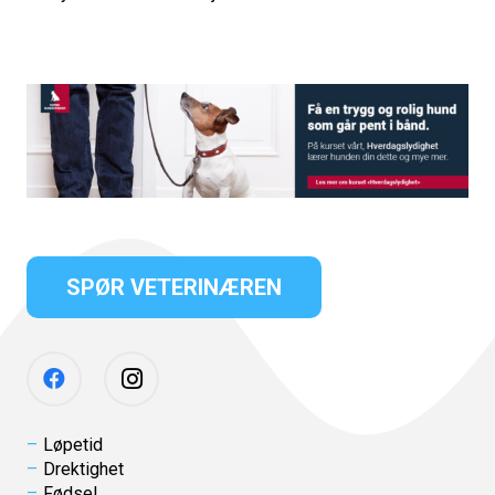
SPØR VETERINÆREN
Løpetid
Drektighet
Fødsel