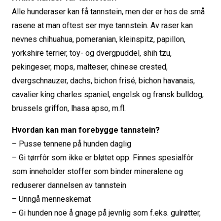
Alle hunderaser kan få tannstein, men der er hos de små
rasene at man oftest ser mye tannstein. Av raser kan
nevnes chihuahua, pomeranian, kleinspitz, papillon,
yorkshire terrier, toy- og dvergpuddel, shih tzu,
pekingeser, mops, malteser, chinese crested,
dvergschnauzer, dachs, bichon frisé, bichon havanais,
cavalier king charles spaniel, engelsk og fransk bulldog,
brussels griffon, lhasa apso, m.fl.
Hvordan kan man forebygge tannstein?
– Pusse tennene på hunden daglig
– Gi tørrfôr som ikke er bløtet opp. Finnes spesialfôr
som inneholder stoffer som binder mineralene og
reduserer dannelsen av tannstein
– Unngå menneskemat
– Gi hunden noe å gnage på jevnlig som f.eks. gulrøtter,