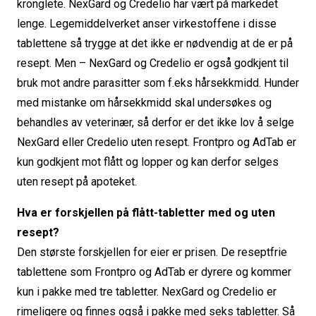
kronglete. NexGard og Credelio har vært på markedet
lenge. Legemiddelverket anser virkestoffene i disse
tablettene så trygge at det ikke er nødvendig at de er på
resept. Men – NexGard og Credelio er også godkjent til
bruk mot andre parasitter som f.eks hårsekkmidd. Hunder
med mistanke om hårsekkmidd skal undersøkes og
behandles av veterinær, så derfor er det ikke lov å selge
NexGard eller Credelio uten resept. Frontpro og AdTab er
kun godkjent mot flått og lopper og kan derfor selges
uten resept på apoteket.
Hva er forskjellen på flått-tabletter med og uten
resept?
Den største forskjellen for eier er prisen. De reseptfrie
tablettene som Frontpro og AdTab er dyrere og kommer
kun i pakke med tre tabletter. NexGard og Credelio er
rimeligere og finnes også i pakke med seks tabletter. Så