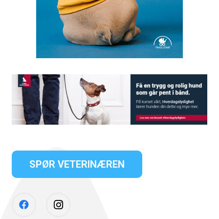
SPØR VETERINÆREN