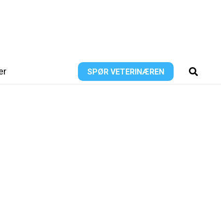
er
SPØR VETERINÆREN