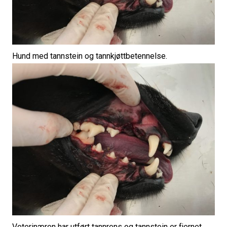
Hund med tannstein og tannkjøttbetennelse.
Veterinæren har utført tannrens og tannstein er fjernet.