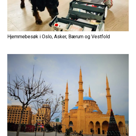
Hjemmebesøk i Oslo, Asker, Bærum og Vestfold