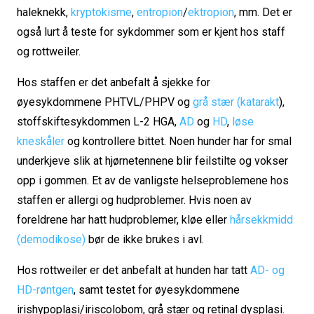
haleknekk,
kryptokisme
,
entropion
/
ektropion
, mm. Det er
også lurt å teste for sykdommer som er kjent hos staff
og rottweiler.
Hos staffen er det anbefalt å sjekke for
øyesykdommene PHTVL/PHPV og
grå stær (katarakt
),
stoffskiftesykdommen L-2 HGA,
AD
og
HD
,
løse
kneskåler
og kontrollere bittet. Noen hunder har for smal
underkjeve slik at hjørnetennene blir feilstilte og vokser
opp i gommen. Et av de vanligste helseproblemene hos
staffen er allergi og hudproblemer. Hvis noen av
foreldrene har hatt hudproblemer, kløe eller
hårsekkmidd
(demodikose)
bør de ikke brukes i avl.
Hos rottweiler er det anbefalt at hunden har tatt
AD- og
HD-røntgen
, samt testet for øyesykdommene
irishypoplasi/iriscolobom, grå stær og retinal dysplasi.