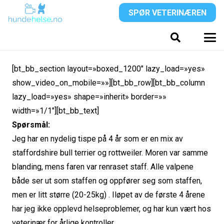
SPØR VETERINÆREN
[bt_bb_section layout=»boxed_1200″ lazy_load=»yes»
show_video_on_mobile=»»][bt_bb_row][bt_bb_column
lazy_load=»yes» shape=»inherit» border=»»
width=»1/1″][bt_bb_text]
Spørsmål:
Jeg har en nydelig tispe på 4 år som er en mix av
staffordshire bull terrier og rottweiler. Moren var samme
blanding, mens faren var renraset staff. Alle valpene
både ser ut som staffen og oppfører seg som staffen,
men er litt større (20-25kg) . Iløpet av de første 4 årene
har jeg ikke opplevd helseproblemer, og har kun vært hos
veterinær for årlige kontroller.