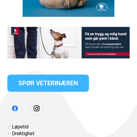
SPØR VETERINÆREN
Løpetid
Drektighet