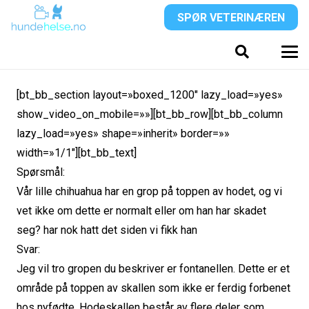
SPØR VETERINÆREN
[bt_bb_section layout=»boxed_1200″ lazy_load=»yes»
show_video_on_mobile=»»][bt_bb_row][bt_bb_column
lazy_load=»yes» shape=»inherit» border=»»
width=»1/1″][bt_bb_text]
Spørsmål:
Vår lille chihuahua har en grop på toppen av hodet, og vi
vet ikke om dette er normalt eller om han har skadet
seg? har nok hatt det siden vi fikk han
Svar:
Jeg vil tro gropen du beskriver er fontanellen. Dette er et
område på toppen av skallen som ikke er ferdig forbenet
hos nyfødte. Hodeskallen består av flere deler som