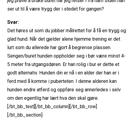
jeg prøve å bruke buret når jeg reiser i fra ham siden han
ser ut til å være trygg der i stedet for gangen?
Svar:
Det høres ut som du jobber målrettet for å få en trygg og
glad hund. Når det gjelder alene hjemme trening er det
lurt som du allerede har gjort å begrense plassen.
Sengen/buret hunden oppholder seg i bør være minst 4-
5 meter fra utgangsdøren. Er han rolig i bur er dette et
godt alternativ. Hunden din er nå i en alder der han er i
ferd med å komme i puberteten. I denne alderen kan
hunden endre atferd og oppføre seg annerledes i selv
om den egentlig har lært hva den skal gjøre.
[/bt_bb_text][/bt_bb_column][/bt_bb_row]
[/bt_bb_section]