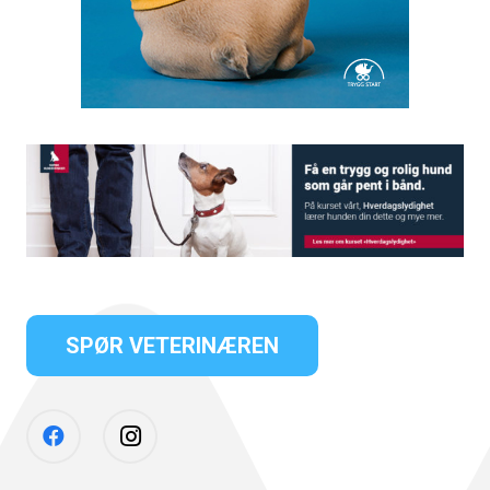
SPØR VETERINÆREN