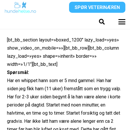
SPØR VETERINÆREN
[bt_bb_section layout=»boxed_1200″ lazy_load=»yes»
show_video_on_mobile=»»][bt_bb_row][bt_bb_column
lazy_load=»yes» shape=»inherit» border=»»
width=»1/1″][bt_bb_text]
Spørsmål:
Har en whippet hann som er 5 mnd gammel. Han har
siden jeg fikk ham (11 uker) fremstått som en trygg valp.
Har for 2-3 uker siden begynt å la han være alene i korte
perioder på dagtid. Startet med noen minutter, en
halvtime, en time og to timer. Startet forsiktig og tatt det
gradvis. Har ikke latt ham være alene lenger enn ca 2
timer før han blir luftet og kost med. Dette har gått fint.