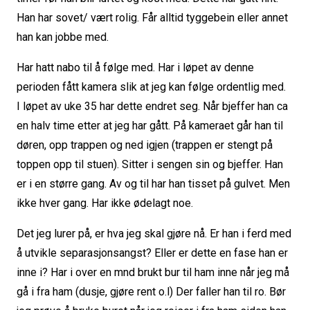
Han har sovet/ vært rolig. Får alltid tyggebein eller annet
han kan jobbe med.
Har hatt nabo til å følge med. Har i løpet av denne
perioden fått kamera slik at jeg kan følge ordentlig med.
I løpet av uke 35 har dette endret seg. Når bjeffer han ca
en halv time etter at jeg har gått. På kameraet går han til
døren, opp trappen og ned igjen (trappen er stengt på
toppen opp til stuen). Sitter i sengen sin og bjeffer. Han
er i en større gang. Av og til har han tisset på gulvet. Men
ikke hver gang. Har ikke ødelagt noe.
Det jeg lurer på, er hva jeg skal gjøre nå. Er han i ferd med
å utvikle separasjonsangst? Eller er dette en fase han er
inne i? Har i over en mnd brukt bur til ham inne når jeg må
gå i fra ham (dusje, gjøre rent o.l) Der faller han til ro. Bør