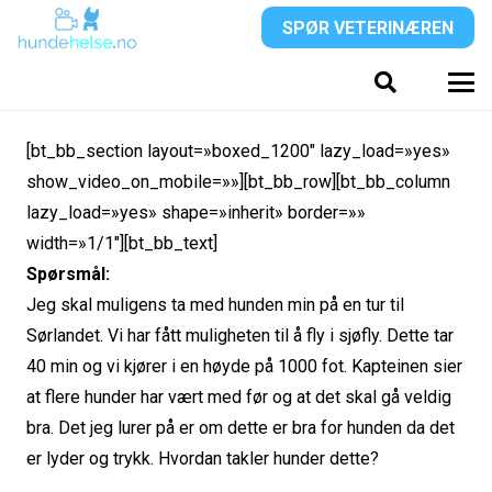
SPØR VETERINÆREN
[bt_bb_section layout=»boxed_1200″ lazy_load=»yes»
show_video_on_mobile=»»][bt_bb_row][bt_bb_column
lazy_load=»yes» shape=»inherit» border=»»
width=»1/1″][bt_bb_text]
Spørsmål:
Jeg skal muligens ta med hunden min på en tur til
Sørlandet. Vi har fått muligheten til å fly i sjøfly. Dette tar
40 min og vi kjører i en høyde på 1000 fot. Kapteinen sier
at flere hunder har vært med før og at det skal gå veldig
bra. Det jeg lurer på er om dette er bra for hunden da det
er lyder og trykk. Hvordan takler hunder dette?