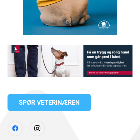
SPØR VETERINÆREN