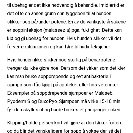
til ubehag er det ikke nødvendig å behandle. Imidlertid er
det ofte en annen grunn enn tyggeben til at hunden
slikker seg på/under potene. En av de vanligste årsakene
er soppinfeksjon (malassezia) pga. fuktighet. Dette kan
klø og gi ubehag for hunden. Hvis hunden slikker vil det
forverre situasjonen og kan føre til hudinfeksjoner.
Hvis hunden ikke slikker noe særlig på bena/potene
trenger du ikke gjøre noe. Dersom det virker som det klør
kan man bruke soppdrepende og evt antibakteriell
sjampo som fås kjøpt på apoteket eller hos veterinær.
Eksempler på soppdrepende sjampoer er Malaseb,
Pyoderm S og DuxoPyo. Sjampoen må virke i 5-10 min
før den skylles ut og burde brukes et par ganger i uken.
Klipping/holde pelsen kort vil gjøre at den tørker fortere
og da blir det vanskeligere for sopp å vokse der så det