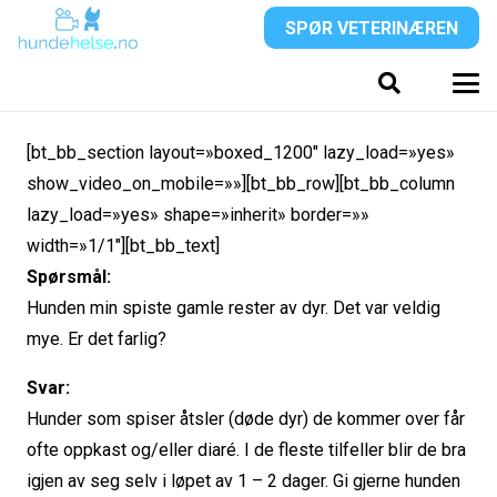
SPØR VETERINÆREN
[bt_bb_section layout=»boxed_1200″ lazy_load=»yes»
show_video_on_mobile=»»][bt_bb_row][bt_bb_column
lazy_load=»yes» shape=»inherit» border=»»
width=»1/1″][bt_bb_text]
Spørsmål:
Hunden min spiste gamle rester av dyr. Det var veldig
mye. Er det farlig?
Svar:
Hunder som spiser åtsler (døde dyr) de kommer over får
ofte oppkast og/eller diaré. I de fleste tilfeller blir de bra
igjen av seg selv i løpet av 1 – 2 dager. Gi gjerne hunden