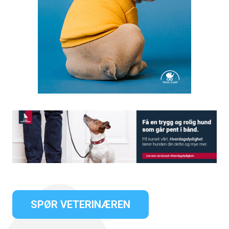
SPØR VETERINÆREN