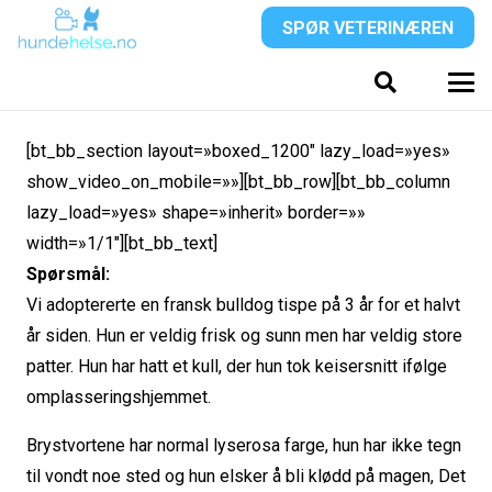
SPØR VETERINÆREN
[bt_bb_section layout=»boxed_1200″ lazy_load=»yes»
show_video_on_mobile=»»][bt_bb_row][bt_bb_column
lazy_load=»yes» shape=»inherit» border=»»
width=»1/1″][bt_bb_text]
Spørsmål:
Vi adoptererte en fransk bulldog tispe på 3 år for et halvt
år siden. Hun er veldig frisk og sunn men har veldig store
patter. Hun har hatt et kull, der hun tok keisersnitt ifølge
omplasseringshjemmet.
Brystvortene har normal lyserosa farge, hun har ikke tegn
til vondt noe sted og hun elsker å bli klødd på magen, Det