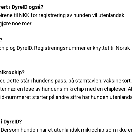
rert i DyreID også?
irene til NKK for registrering av hunden vil utenlandsk
 gjøre noe mer.
?
ip og DyreID. Registreringsnummer er knyttet til Norsk
mikrochip?
r. Dette står i hundens pass, på stamtavlen, vaksinekort,
terinæren lese av hundens mikrchip med en chipleser. Al
 id-nummeret starter på andre sifre har hunden utenland
i DyreID?
 Dersom hunden har et utenlandsk mikrochip som ikke e