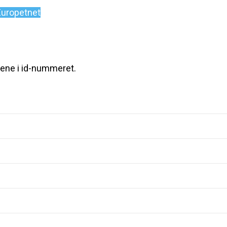
Europetnet
rene i id-nummeret.