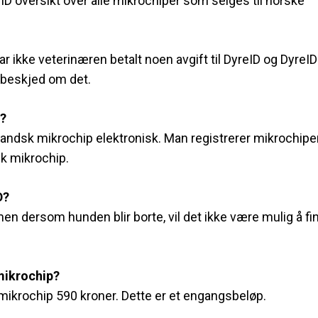
D oversikt over alle mikrochiper som selges til norske
r ikke veterinæren betalt noen avgift til DyreID og DyreID
r beskjed om det.
p?
landsk mikrochip elektronisk. Man registrerer mikrochipe
sk mikrochip.
D?
 men dersom hunden blir borte, vil det ikke være mulig å fi
mikrochip?
k mikrochip 590 kroner. Dette er et engangsbeløp.