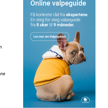
n
nne