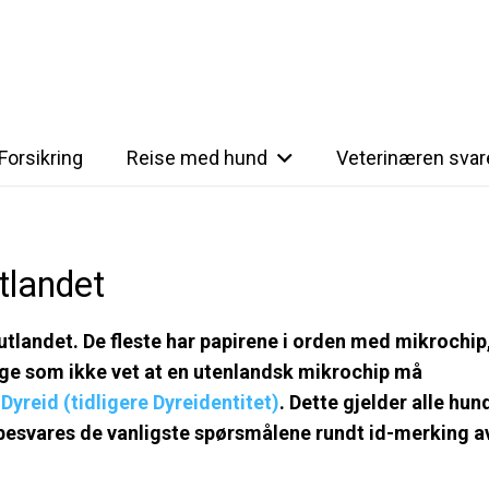
Forsikring
Reise med hund
Veterinæren svar
tlandet
 utlandet. De fleste har papirene i orden med mikrochip
nge som ikke vet at en utenlandsk mikrochip må
r
Dyreid (tidligere Dyreidentitet)
. Dette gjelder alle hun
 besvares de vanligste spørsmålene rundt id-merking a