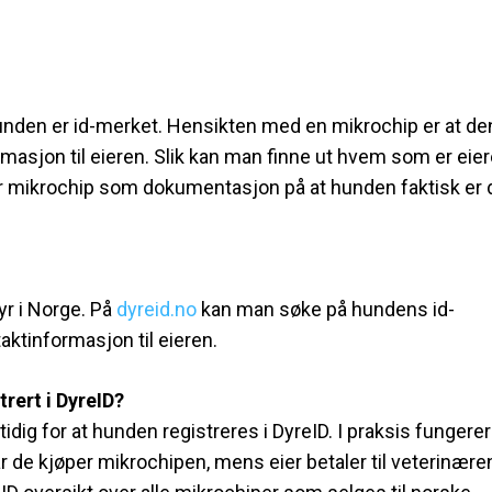
t hunden er id-merket. Hensikten med en mikrochip er at de
asjon til eieren. Slik kan man finne ut hvem som er eie
rer mikrochip som dokumentasjon på at hunden faktisk er
yr i Norge. På
dyreid.no
kan man søke på hundens id-
tinformasjon til eieren.
trert i DyreID?
dig for at hunden registreres i DyreID. I praksis fungerer
r de kjøper mikrochipen, mens eier betaler til veterinære