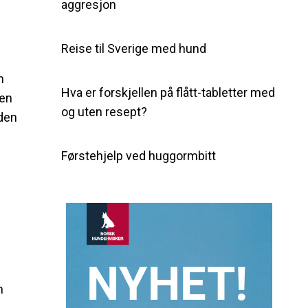
aggresjon
Reise til Sverige med hund
n
Hva er forskjellen på flått-tabletter med
ren
og uten resept?
 den
Førstehjelp ved huggormbitt
n