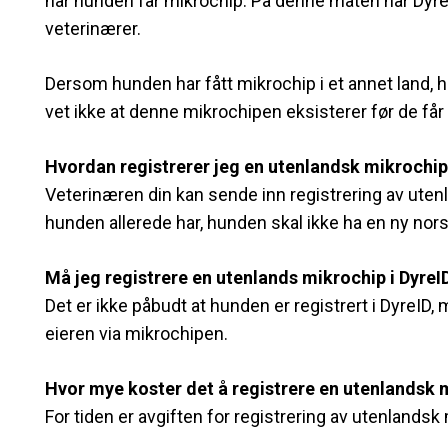
når hunden får mikrochip. På denne måten har DyreI
veterinærer.
Dersom hunden har fått mikrochip i et annet land, ha
vet ikke at denne mikrochipen eksisterer før de få
Hvordan registrerer jeg en utenlandsk mikrochi
Veterinæren din kan sende inn registrering av uten
hunden allerede har, hunden skal ikke ha en ny nor
Må jeg registrere en utenlands mikrochip i DyreI
Det er ikke påbudt at hunden er registrert i DyreID,
eieren via mikrochipen.
Hvor mye koster det å registrere en utenlandsk 
For tiden er avgiften for registrering av utenlands