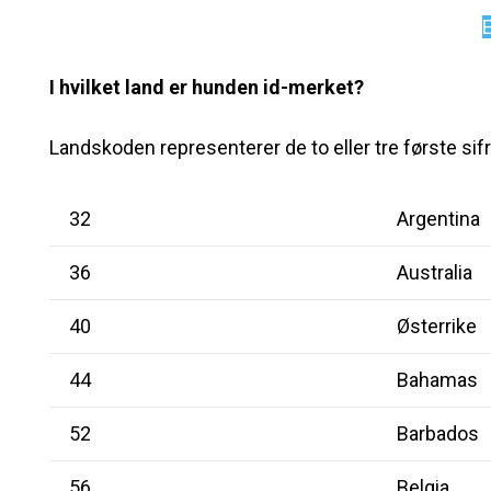
I hvilket land er hunden id-merket?
Landskoden representerer de to eller tre første sif
32
Argentina
36
Australia
40
Østerrike
44
Bahamas
52
Barbados
56
Belgia