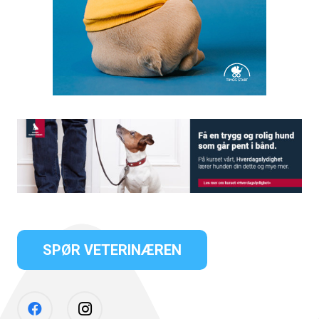
SPØR VETERINÆREN