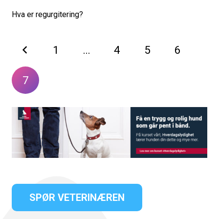
Hva er regurgitering?
1
…
4
5
6
7
SPØR VETERINÆREN