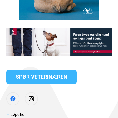
SPØR VETERINÆREN
Løpetid