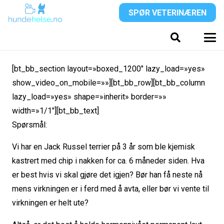
SPØR VETERINÆREN
[bt_bb_section layout=»boxed_1200″ lazy_load=»yes»
show_video_on_mobile=»»][bt_bb_row][bt_bb_column
lazy_load=»yes» shape=»inherit» border=»»
width=»1/1″][bt_bb_text]
Spørsmål:
Vi har en Jack Russel terrier på 3 år som ble kjemisk
kastrert med chip i nakken for ca. 6 måneder siden. Hva
er best hvis vi skal gjøre det igjen? Bør han få neste nå
mens virkningen er i ferd med å avta, eller bør vi vente til
virkningen er helt ute?