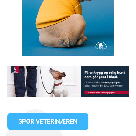
SPØR VETERINÆREN