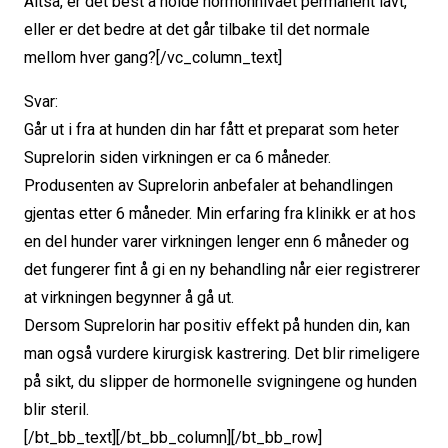
Altså, er det best å holde hormonnivået permanent lavt,
eller er det bedre at det går tilbake til det normale
mellom hver gang?[/vc_column_text]
Svar:
Går ut i fra at hunden din har fått et preparat som heter
Suprelorin siden virkningen er ca 6 måneder.
Produsenten av Suprelorin anbefaler at behandlingen
gjentas etter 6 måneder. Min erfaring fra klinikk er at hos
en del hunder varer virkningen lenger enn 6 måneder og
det fungerer fint å gi en ny behandling når eier registrerer
at virkningen begynner å gå ut.
Dersom Suprelorin har positiv effekt på hunden din, kan
man også vurdere kirurgisk kastrering. Det blir rimeligere
på sikt, du slipper de hormonelle svigningene og hunden
blir steril.
[/bt_bb_text][/bt_bb_column][/bt_bb_row]