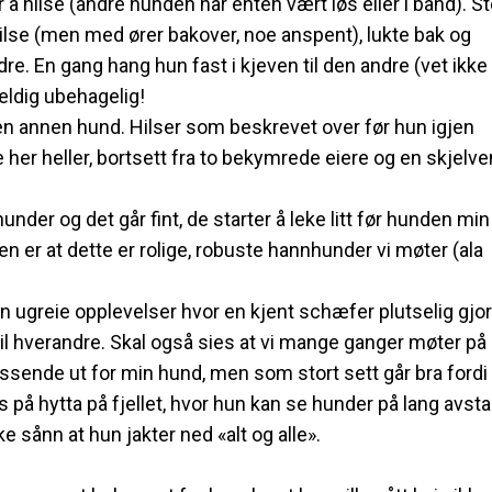
å hilse (andre hunden har enten vært løs eller i bånd). St
 hilse (men med ører bakover, noe anspent), lukte bak og
dre. En gang hang hun fast i kjeven til den andre (vet ikk
veldig ubehagelig!
en annen hund. Hilser som beskrevet over før hun igjen
her heller, bortsett fra to bekymrede eiere og en skjelve
under og det går fint, de starter å leke litt før hunden min
n er at dette er rolige, robuste hannhunder vi møter (ala
oen ugreie opplevelser hvor en kjent schæfer plutselig gjo
til hverandre. Skal også sies at vi mange ganger møter på
essende ut for min hund, men som stort sett går bra fordi
 på hytta på fjellet, hvor hun kan se hunder på lang avst
e sånn at hun jakter ned «alt og alle».