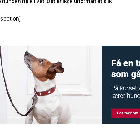
 hunden hele livet. Det er ikke unormalt at slik
section]