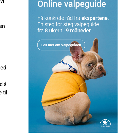
vi
 en
med
d å
 til