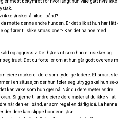
g er mest bekymret for hvor langt hun ville gått hvis ikke 
fysisk.
 vi ikke ønsker å hilse i bånd?
da møtte denne andre hunden. Er det slik at hun har fått
 og fører til slike situasjoner? Kan det ha noe med
 er kald og aggressiv. Det høres ut som hun er usikker og
r seg truet. Det du forteller om at hun går godt overens 
 som eiere markerer dere som tydelige ledere. Et smart ste
ommer i en situasjon der hun føler seg utrygg skal hun søke
 det kan virke som hun gjør nå. Når du dere møter andre
oran. Si gjerne til andre eiere dere møter at du ikke vil at
dre når den er i bånd, er som regel en dårlig idé. La henne
eder der dere kan slippe hundene løse.