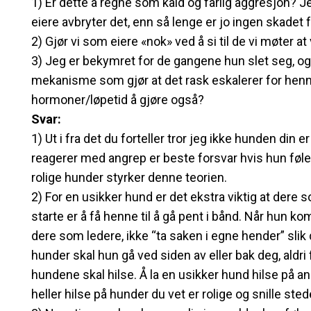
1) Er dette å regne som kald og farlig aggresjon? Je
eiere avbryter det, enn så lenge er jo ingen skadet 
2) Gjør vi som eiere «nok» ved å si til de vi møter at
3) Jeg er bekymret for de gangene hun slet seg, og 
mekanisme som gjør at det rask eskalerer for henne
hormoner/løpetid å gjøre også?
Svar:
1) Ut i fra det du forteller tror jeg ikke hunden din
reagerer med angrep er beste forsvar hvis hun føle
rolige hunder styrker denne teorien.
2) For en usikker hund er det ekstra viktig at dere
starte er å få henne til å gå pent i bånd. Når hun k
dere som ledere, ikke “ta saken i egne hender” slik
hunder skal hun gå ved siden av eller bak deg, aldri f
hundene skal hilse. Å la en usikker hund hilse på an
heller hilse på hunder du vet er rolige og snille st