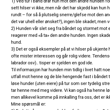
1) Ved tur i bånd drar hun mot den andre hunden for 
sett hilser vi ikke, men når det har skjedd kan hun
rundt – for så å plutselig snerre/glefse mot den an
det var uhell eller ønsket?), ingen ble skadet, men 
2) Hunden vår slet seg fra båndet og stormet mot 
reagerer med «å ta» den andre hunden. Ingen skade 
hund.
3) Det er også eksempler på at vi hilser på ukjente h
ofte mister interessen og går rolig videre. Tendense
labrador osv).. tisper er sjelden en god ide.
Til informasjon har hunden min tidlig i livet hatt n
utfall mot henne og de ble hengende fast i båndet 
løse hunder (uten eiere) på tur som ser tydelig str
tar henne med meg videre. Vi kan også ha henne løs
men allikevel komme på innkalling fra oss, det er ikk
Mine spørsmål er: