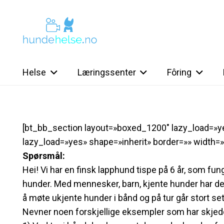
Helse
Læringssenter
Fôring
[bt_bb_section layout=»boxed_1200″ lazy_load=»
lazy_load=»yes» shape=»inherit» border=»» width=»
Spørsmål:
Hei! Vi har en finsk lapphund tispe på 6 år, som fu
hunder. Med mennesker, barn, kjente hunder har d
å møte ukjente hunder i bånd og på tur går stort set
Nevner noen forskjellige eksempler som har skjed