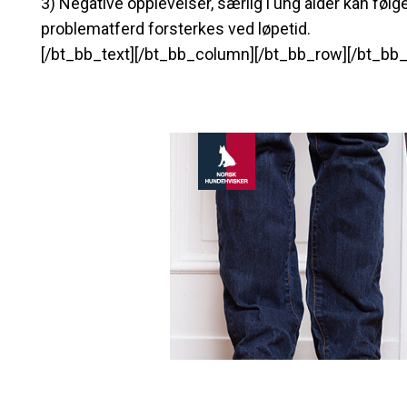
3) Negative opplevelser, særlig i ung alder kan følge
problematferd forsterkes ved løpetid.
[/bt_bb_text][/bt_bb_column][/bt_bb_row][/bt_bb_