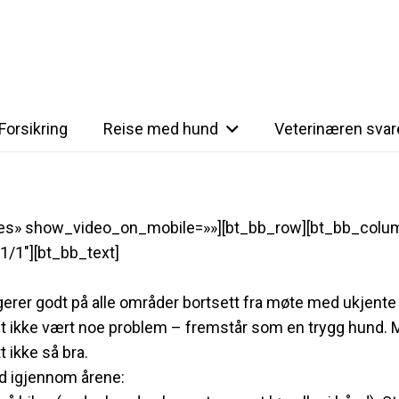
Forsikring
Reise med hund
Veterinæren svar
yes» show_video_on_mobile=»»][bt_bb_row][bt_bb_colu
1/1″][bt_bb_text]
ngerer godt på alle områder bortsett fra møte med ukjente
et ikke vært noe problem – fremstår som en trygg hund.
t ikke så bra.
d igjennom årene: