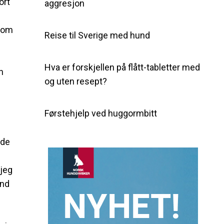
ort
aggresjon
e om
Reise til Sverige med hund
Hva er forskjellen på flått-tabletter med
n
og uten resept?
Førstehjelp ved huggormbitt
rde
 jeg
and