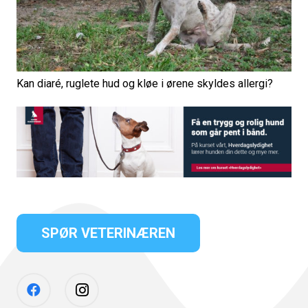
Kan diaré, ruglete hud og kløe i ørene skyldes allergi?
SPØR VETERINÆREN