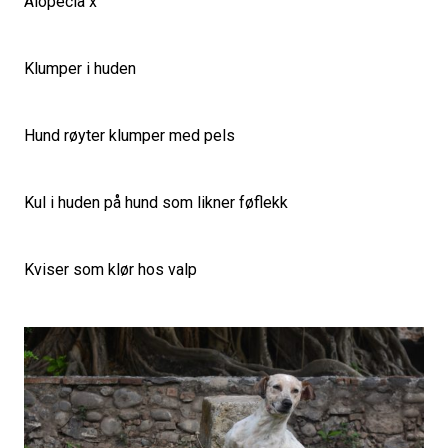
Alopecia x
Klumper i huden
Hund røyter klumper med pels
Kul i huden på hund som likner føflekk
Kviser som klør hos valp