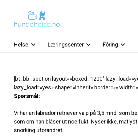
Helse
Læringssenter
Fôring
[bt_bb_section layout=»boxed_1200″ lazy_load=»
lazy_load=»yes» shape=»inherit» border=»» width=»
Spørsmål:
Vi har en labrador retriever valp på 3,5 mnd. som b
som om han blåser ut noe fukt. Nyser ikke, matlyst o
snorking uforandret.