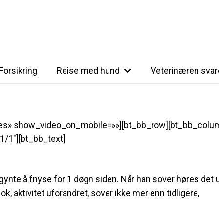
Forsikring
Reise med hund
Veterinæren svar
yes» show_video_on_mobile=»»][bt_bb_row][bt_bb_colu
1/1″][bt_bb_text]
egynte å fnyse for 1 døgn siden. Når han sover høres det 
k, aktivitet uforandret, sover ikke mer enn tidligere,