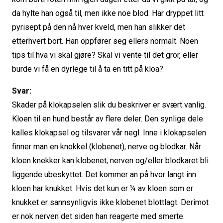
da hylte han også til, men ikke noe blod. Har dryppet litt
pyrisept på den nå hver kveld, men han slikker det
etterhvert bort. Han oppfører seg ellers normalt. Noen
tips til hva vi skal gjøre? Skal vi vente til det gror, eller
burde vi få en dyrlege til å ta en titt på kloa?
Svar:
Skader på klokapselen slik du beskriver er svært vanlig.
Kloen til en hund består av flere deler. Den synlige dele
kalles klokapsel og tilsvarer vår negl. Inne i klokapselen
finner man en knokkel (klobenet), nerve og blodkar. Når
kloen knekker kan klobenet, nerven og/eller blodkaret bli
liggende ubeskyttet. Det kommer an på hvor langt inn
kloen har knukket. Hvis det kun er ¼ av kloen som er
knukket er sannsynligvis ikke klobenet blottlagt. Derimot
er nok nerven det siden han reagerte med smerte.