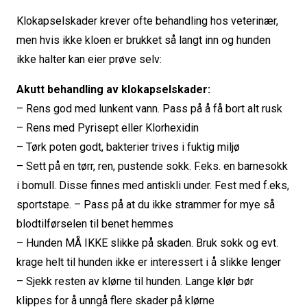
Klokapselskader krever ofte behandling hos veterinær,
men hvis ikke kloen er brukket så langt inn og hunden
ikke halter kan eier prøve selv:
Akutt behandling av klokapselskader:
– Rens god med lunkent vann. Pass på å få bort alt rusk
– Rens med Pyrisept eller Klorhexidin
– Tørk poten godt, bakterier trives i fuktig miljø
– Sett på en tørr, ren, pustende sokk. F.eks. en barnesokk
i bomull. Disse finnes med antiskli under. Fest med f.eks,
sportstape. – Pass på at du ikke strammer for mye så
blodtilførselen til benet hemmes
– Hunden MÅ IKKE slikke på skaden. Bruk sokk og evt.
krage helt til hunden ikke er interessert i å slikke lenger
– Sjekk resten av klørne til hunden. Lange klør bør
klippes for å unngå flere skader på klørne