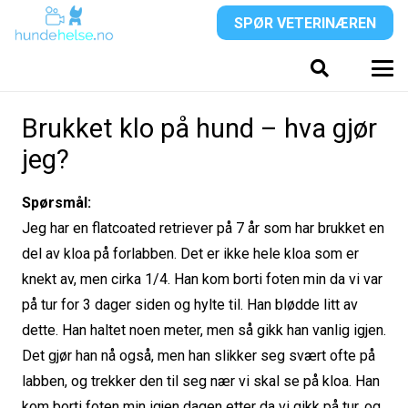
SPØR VETERINÆREN
Brukket klo på hund – hva gjør
jeg?
Spørsmål:
Jeg har en flatcoated retriever på 7 år som har brukket en
del av kloa på forlabben. Det er ikke hele kloa som er
knekt av, men cirka 1/4. Han kom borti foten min da vi var
på tur for 3 dager siden og hylte til. Han blødde litt av
dette. Han haltet noen meter, men så gikk han vanlig igjen.
Det gjør han nå også, men han slikker seg svært ofte på
labben, og trekker den til seg nær vi skal se på kloa. Han
kom borti foten min igjen dagen etter da vi gikk på tur, og