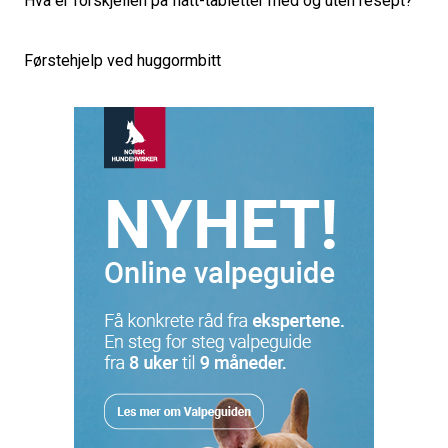
Hva er forskjellen på flått-tabletter med og uten resept?
Førstehjelp ved huggormbitt