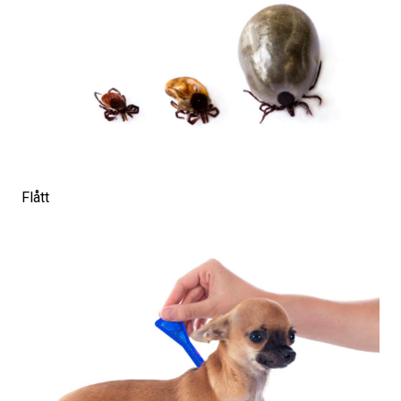
Flått