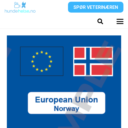
SPØR VETERINÆREN