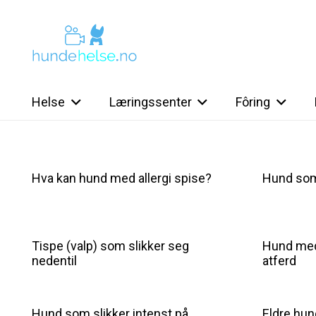
Helse
Læringssenter
Fôring
Hva kan hund med allergi spise?
Hund som 
Tispe (valp) som slikker seg
Hund med
nedentil
atferd
Hund som slikker intenst på
Eldre hun