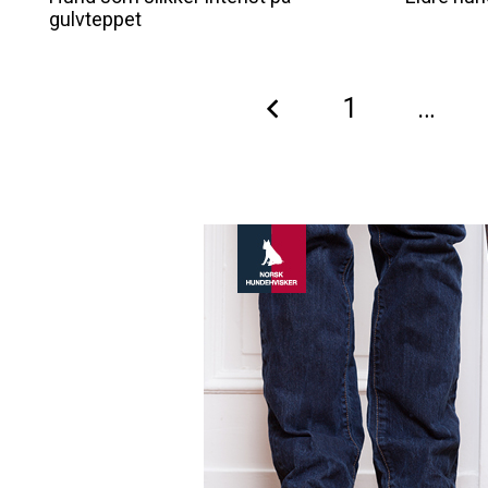
gulvteppet
1
…