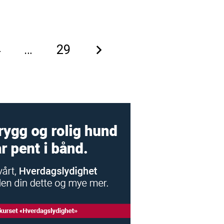
4
…
29