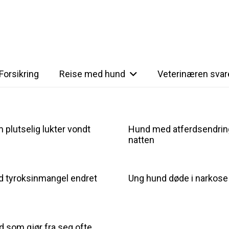
Forsikring
Reise med hund
Veterinæren svar
plutselig lukter vondt
Hund med atferdsendrin
natten
 tyroksinmangel endret
Ung hund døde i narkose
d som gjør fra seg ofte