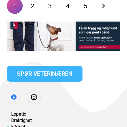
1
2
3
4
5
SPØR VETERINÆREN
Løpetid
Drektighet
Fødsel