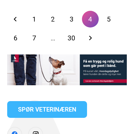
1
2
3
4
5
6
7
…
30
SPØR VETERINÆREN